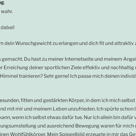
eg
.
 wahr.
 dabei!
m dein Wunschgewicht zu erlangen und dich fit und attraktiv z
ts gemacht. Du hast zu meiner Internetseite und meinem Ange
der Erreichung deiner sportlichen Ziele effektiv und nachhalti
 Himmel trainieren? Sehr gerne! Ich passe mich deinen indivi
esunden, fitten und gestärkten Körper, in dem ich mich selbst
d mit mir und meinem Leben unzufrieden. Ich spürte schon la
, wenn ich selbst etwas dafür tue. Nur ich allein bin dafür v
hrungsumstellung und ausreichend Bewegung waren für mich de
n Wohlfühlkörper. Mein Spiegelbild erzeugte in mir das Gefü