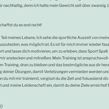
nachhaltig, denn ich halte mein Gewicht seit über zwanzig J
haffst du es erst recht!
er Teil meines Lebens. Ich sehe die sportliche Auszeit von mei
szutesten, was möglich ist. Es ist für mich immer wieder fasz
tert und lasse dich motivieren, um zu erleben, dass Sport Spaß
n mir anstecken und mitreißen. Mein Training ist anspruchsvo
nem Training, dran zu bleiben und das bestmögliche aus dir h
ng deiner Übungen, damit Verletzungen vermieden werden und 
 du mit mir trainierst, vergisst du die Zeit und fokussierst di
ut und meine Leidenschaft ein, damit du deine Ziele erreichst!
e