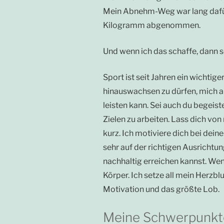
Mein Abnehm-Weg war lang dafür 
Kilogramm abgenommen.
Und wenn ich das schaffe, dann sc
Sport ist seit Jahren ein wichtig
hinauswachsen zu dürfen, mich au
leisten kann. Sei auch du begeis
Zielen zu arbeiten. Lass dich vo
kurz. Ich motiviere dich bei dei
sehr auf der richtigen Ausrichtu
nachhaltig erreichen kannst. Wenn
Körper. Ich setze all mein Herzbl
Motivation und das größte Lob.
Meine Schwerpunkt