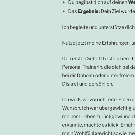
Du begibst dich auf deinen
W
Das
Ergebnis:
Dein Ziel wurde
Ich begleite und unterstütze dich
Nutze jetzt meine Erfahrungen, u
Den ersten Schritt hast du berei
Personal Trainerin, die dich bei 
bei dir Daheim oder unter freiem
Diskret und persönlich.
Ich weiß, wovon ich rede. Einen g
Wunsch. Ich war übergewichtig un
meinem Leben zurückgewinnen kann
erkannte, machte es klick! Ernä
mein Wohlfühlgewicht sowie meine