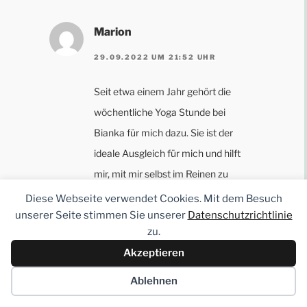
Marion
29.09.2022 UM 21:52 UHR
Seit etwa einem Jahr gehört die
wöchentliche Yoga Stunde bei
Bianka für mich dazu. Sie ist der
ideale Ausgleich für mich und hilft
mir, mit mir selbst im Reinen zu
bleiben und die Balance zwischen
Diese Webseite verwendet Cookies. Mit dem Besuch
unserer Seite stimmen Sie unserer
Datenschutzrichtlinie
Berufsalltag und Mamaleben positiv
zu.
meistern zu können.
Akzeptieren
Bianka schafft es immer eine gute
Balance zwischen Anspannung und
Ablehnen
Entspannung herzustellen. Sie gibt