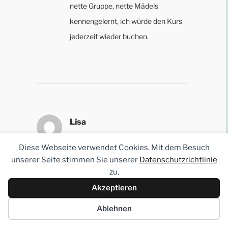
nette Gruppe, nette Mädels
kennengelernt, ich würde den Kurs
jederzeit wieder buchen.
Lisa
17.11.2022 UM 15:52 UHR
Diese Webseite verwendet Cookies. Mit dem Besuch
unserer Seite stimmen Sie unserer
Datenschutzrichtlinie
Meine Tochter (4 Monate) und ich
zu.
haben den Babymassagekurs
Akzeptieren
besucht. In gemütlicher
Ablehnen
Atmosphäre werden die
Massagetechniken Schritt für